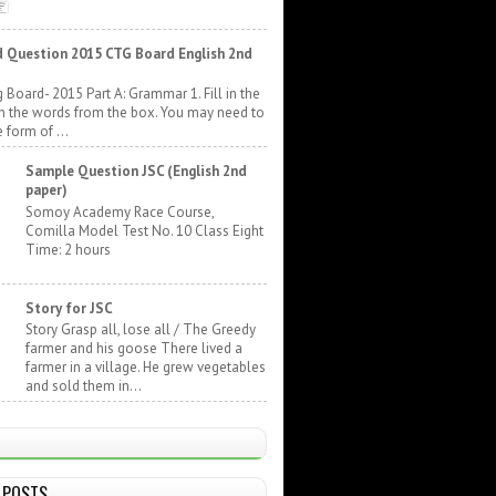
 Question 2015 CTG Board English 2nd
 Board- 2015 Part A: Grammar 1. Fill in the
h the words from the box. You may need to
 form of ...
Sample Question JSC (English 2nd
paper)
Somoy Academy Race Course,
Comilla Model Test No. 10 Class Eight
Time: 2 hours
Story for JSC
Story Grasp all, lose all / The Greedy
farmer and his goose There lived a
farmer in a village. He grew vegetables
and sold them in...
 POSTS