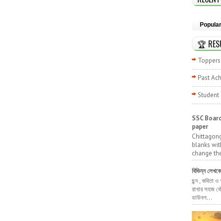
Popula
🏆 RES
Toppers 
Past Ac
Student
SSC Board
paper
Chittagong
blanks wit
change the
বিভিন্ন লেখক
ছন্দ , কবিতা ও
রাখার সহজ কৌ
ডাউনল...