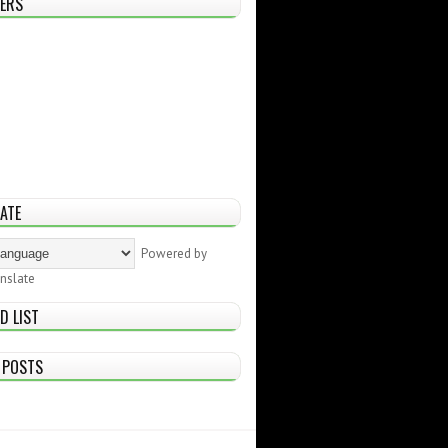
ERS
ATE
Powered by
nslate
D LIST
 POSTS