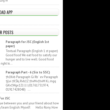
Log In
OAD APP
R POSTS
Paragraph for JSC (English 1st
paper)
Textual Paragraph (English 1 st paper)
Good food We eat food to satisfy our
hunger and to live well. Good food
ight ki...
Paragraph Part - 6 (Six to SSC)
†h‡Kvb Paragraph Gi Rb¨ ev Paragraph
†jLvi †KŠkj Rvb‡Z †hvMv‡hvM Ki, mgq
GKv‡Wgx‡Z| | | | (01761751974,
01917428048) ...
For JSC
gue between you and your friend about how
e/learn English: Myself: Hello Rony. How