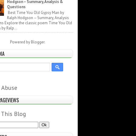
Hodgson – Summary, Analysis &
Questions
Best Time You Old Gypsy Man by
Ralph Hodgson – Summary, Analysis
ns Explore the classic poem Time You Old
by Ralp...
Powered by
Blogger
.
DIA
 Abuse
PAGEVIEWS
 This Blog