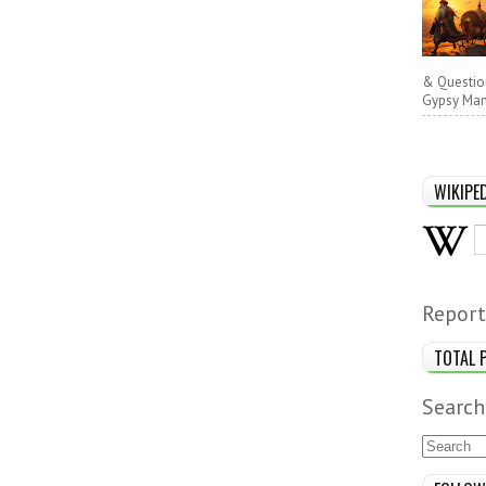
& Questio
Gypsy Man 
WIKIPE
Report
TOTAL 
Search