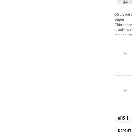
SSC Board
paper
Chittagong
blanks wit
change the
...
ADS 1
RECENT