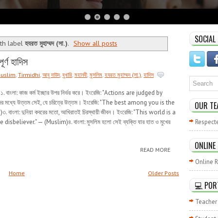
SOCIAL
th label
হযরত মুহাম্মদ (সা.)
.
Show all posts
ূর্ণ হাদিস
uslim
,
Tirmidhi
,
আবু দাউদ
,
বুখারি
,
মহানবী
,
মুসলিম
,
হযরত মুহাম্মদ (সা.)
,
হাদিস
্বঃ ১১. বাংলা: কাজ কর্ম ইচ্ছার উপর নির্ভর করে। ইংরেজি: "Actions are judged by
ের মধ্যে উত্তম সেই, যে চরিত্রে উত্তম। ইংরেজি: "The best among you is the
OUR TE
াংলা: দুনিয়া কবরের মতো, আখিরাতই চিরস্থায়ী জীবন। ইংরেজি: "This world is a
isbeliever." — (Muslim)৪. বাংলা: মুসলিম হলো সেই ব্যক্তি যার হাত ও মুখের
Respect
ONLINE
READ MORE
Online R
Home
Older Posts
💻 POR
Teacher 