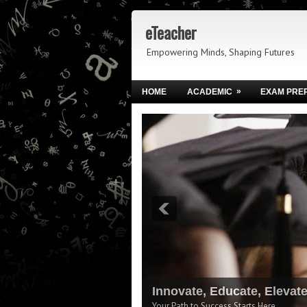
eTeacher
Empowering Minds, Shaping Futures
»
HOME
ACADEMIC
EXAM PRE
Innovate, Educate, Elevat
Your Path to Success Starts Here.