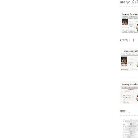
are you? (
হয়েছে। । । পূ
সময় ...