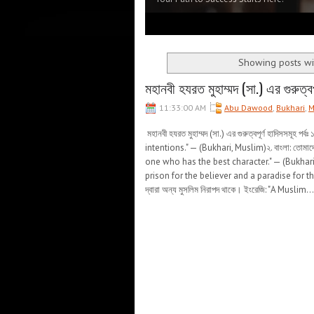
1
2
3
4
5
Showing posts wi
মহানবী হযরত মুহাম্মদ (সা.) এর গুরুত্বপ
11:33:00 AM
Abu Dawood
,
Bukhari
,
M
মহানবী হযরত মুহাম্মদ (সা.) এর গুরুত্বপূর্ণ হাদিসসমূহ পর
intentions." — (Bukhari, Muslim)২. বাংলা: তোমাদ
one who has the best character." — (Bukhari)৩. ব
prison for the believer and a paradise for the d
দ্বারা অন্য মুসলিম নিরাপদ থাকে। ইংরেজি: "A Muslim...