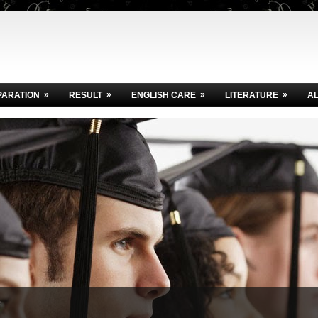
»
»
»
»
PARATION
RESULT
ENGLISH CARE
LITERATURE
A
e