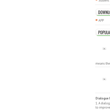
Student 
DOWNL
APP
POPULA
means the r
Dialogue 
1. A dialo
to improv