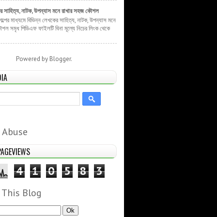
ের সাহিত্য, নাটক, উপন্যাস মনে রাখার সহজ কৌশল
 গল্পের মাধ্যমে বিভিন্ন লেখকের সাহিত্য, নাটক, উপন্যাস মনে
শল সমৃধ পিডিএফ ফাইলটি বিনা মূল্যে নিচের লিংক থেকে
Powered by
Blogger
.
DIA
 Abuse
PAGEVIEWS
4
1
0
5
8
3
 This Blog