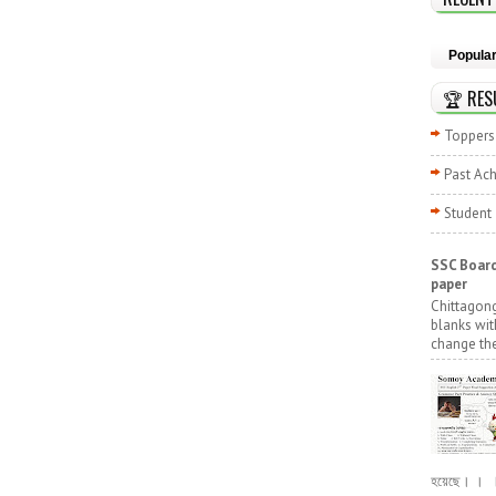
Popula
🏆 RES
Toppers 
Past Ac
Student
SSC Board
paper
Chittagong
blanks wit
change the
হয়েছে। । । পূ