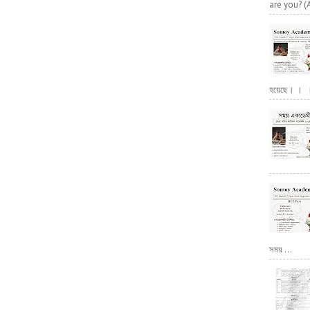
are you? (
হয়েছে। । । পূ
সময় ...