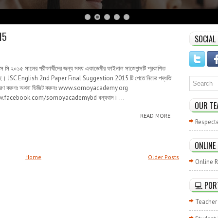
15
SOCIAL
 সি ২০১৫ সালের পরীক্ষার্থীদের জন্য সময় একাডেমীর ফাইনাল সাজেশন্সটি প্রকাশিত
ে। JSC English 2nd Paper Final Suggestion 2015 টি পেতে নিচের পদ্ধতি
রণ করুণঃ অথবা ভিজিট করুনঃ www.somoyacademy.org
.facebook.com/somoyacademybd ধন্যবাদ। ...
OUR TE
READ MORE
Respect
ONLINE
Home
Older Posts
Online R
💻 POR
Teacher 