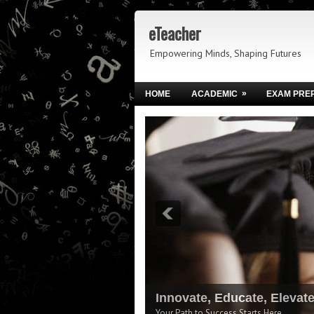
eTeacher
Empowering Minds, Shaping Futures
»
HOME
ACADEMIC
EXAM PRE
Innovate, Educate, Elevat
Your Path to Success Starts Here.