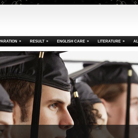
»
»
»
»
PARATION
RESULT
ENGLISH CARE
LITERATURE
A
e