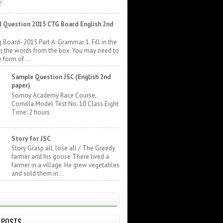
 Question 2015 CTG Board English 2nd
 Board- 2015 Part A: Grammar 1. Fill in the
h the words from the box. You may need to
 form of ...
Sample Question JSC (English 2nd
paper)
Somoy Academy Race Course,
Comilla Model Test No. 10 Class Eight
Time: 2 hours
Story for JSC
Story Grasp all, lose all / The Greedy
farmer and his goose There lived a
farmer in a village. He grew vegetables
and sold them in...
 POSTS