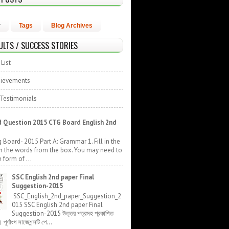
r
Tags
Blog Archives
ULTS / SUCCESS STORIES
List
hievements
 Testimonials
 Question 2015 CTG Board English 2nd
 Board- 2015 Part A: Grammar 1. Fill in the
h the words from the box. You may need to
 form of ...
SSC English 2nd paper Final
Suggestion-2015
SSC_English_2nd_paper_Suggestion_2
015 SSC English 2nd paper Final
Suggestion-2015 উত্তর পত্রসহ প্রকাশিত
র্ণাংগ সাজেশন্সটি পে...