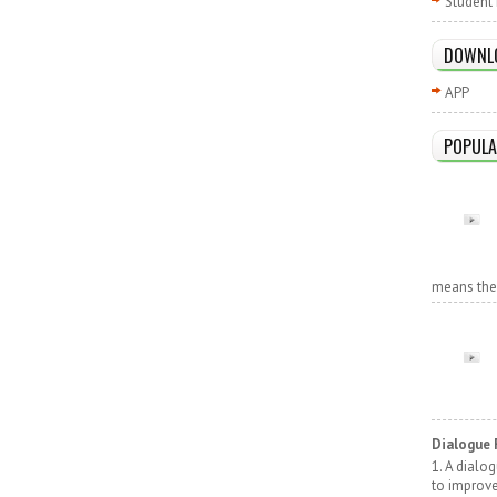
Student 
DOWNL
APP
POPULA
means the r
Dialogue 
1. A dialo
to improv