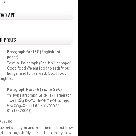
Log In
OAD APP
R POSTS
Paragraph for JSC (English 1st
paper)
Textual Paragraph (English 1 st paper)
Good food We eat food to satisfy our
hunger and to live well. Good food
ight ki...
Paragraph Part - 6 (Six to SSC)
†h‡Kvb Paragraph Gi Rb¨ ev Paragraph
†jLvi †KŠkj Rvb‡Z †hvMv‡hvM Ki, mgq
GKv‡Wgx‡Z| | | | (01761751974,
01917428048) ...
For JSC
gue between you and your friend about how
e/learn English: Myself: Hello Rony. How