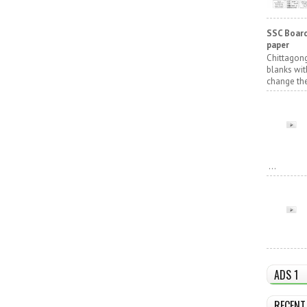
SSC Board
paper
Chittagong
blanks wit
change the
...
ADS 1
RECENT