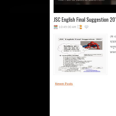
1
2
3
4
5
JSC English Final Suggestion 20
10:49:00 AM
জে এস
হয়েছ
অনুস
www
Newer Posts