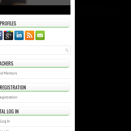
 PROFILES
ACHERS
ed Mentors
 REGISTRATION
egistration
TAL LOG IN
Log In