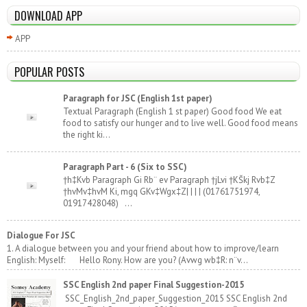
DOWNLOAD APP
APP
POPULAR POSTS
Paragraph for JSC (English 1st paper)
Textual Paragraph (English 1 st paper) Good food We eat
food to satisfy our hunger and to live well. Good food means
the right ki...
Paragraph Part - 6 (Six to SSC)
†h‡Kvb Paragraph Gi Rb¨ ev Paragraph †jLvi †KŠkj Rvb‡Z
†hvMv‡hvM Ki, mgq GKv‡Wgx‡Z| | | | (01761751974,
01917428048) ...
Dialogue For JSC
1. A dialogue between you and your friend about how to improve/learn
English: Myself: Hello Rony. How are you? (Avwg wb‡R: n¨v...
SSC English 2nd paper Final Suggestion-2015
SSC_English_2nd_paper_Suggestion_2015 SSC English 2nd