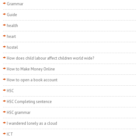
Grammar
Guide
health
heart
hostel
How does child labour affect children world wide?
How to Make Money Online
How to open a book account
HSC
HSC Completing sentence
HSC grammar
I wandered lonely as a cloud
ICT