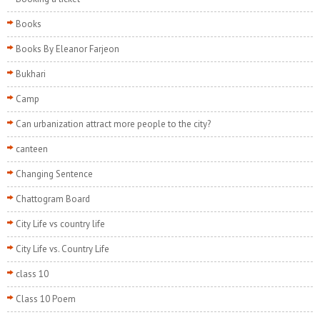
Books
Books By Eleanor Farjeon
Bukhari
Camp
Can urbanization attract more people to the city?
canteen
Changing Sentence
Chattogram Board
City Life vs country life
City Life vs. Country Life
class 10
Class 10 Poem