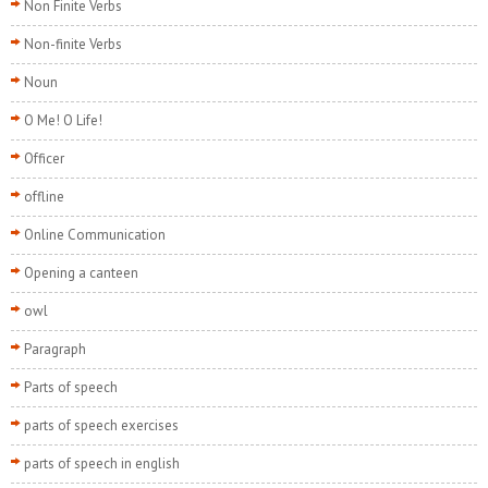
Non Finite Verbs
Non-finite Verbs
Noun
O Me! O Life!
Officer
offline
Online Communication
Opening a canteen
owl
Paragraph
Parts of speech
parts of speech exercises
parts of speech in english