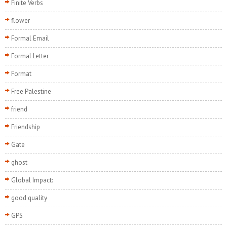
Finite Verbs
flower
Formal Email
Formal Letter
Format
Free Palestine
friend
Friendship
Gate
ghost
Global Impact:
good quality
GPS