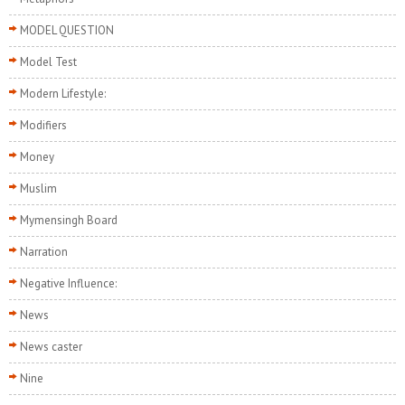
MODEL QUESTION
Model Test
Modern Lifestyle:
Modifiers
Money
Muslim
Mymensingh Board
Narration
Negative Influence:
News
News caster
Nine