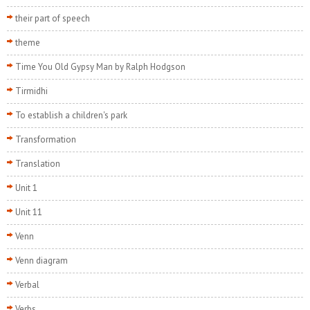
their part of speech
theme
Time You Old Gypsy Man by Ralph Hodgson
Tirmidhi
To establish a children's park
Transformation
Translation
Unit 1
Unit 11
Venn
Venn diagram
Verbal
Verbs