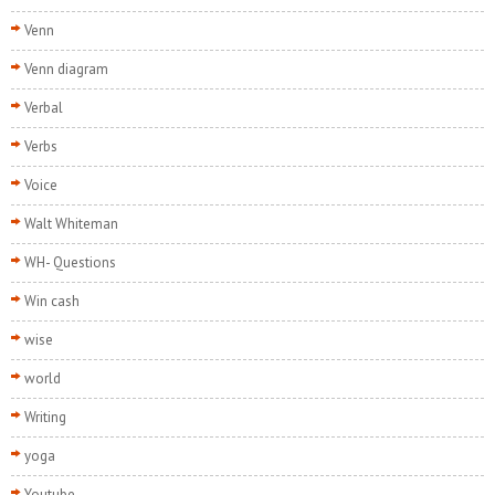
Venn
Venn diagram
Verbal
Verbs
Voice
Walt Whiteman
WH- Questions
Win cash
wise
world
Writing
yoga
Youtube