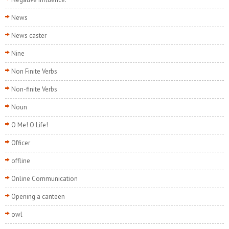
News
News caster
Nine
Non Finite Verbs
Non-finite Verbs
Noun
O Me! O Life!
Officer
offline
Online Communication
Opening a canteen
owl