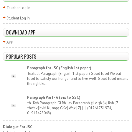
Teacher Log In
Student Log In
DOWNLOAD APP
APP
POPULAR POSTS
Paragraph for JSC (English 1st paper)
Textual Paragraph (English 1 st paper) Good food We eat
food to satisfy our hunger and to live well. Good food means
the right ki...
Paragraph Part - 6 (Six to SSC)
†h‡Kvb Paragraph Gi Rb¨ ev Paragraph †jLvi †KŠkj Rvb‡Z
†hvMv‡hvM Ki, mgq GKv‡Wgx‡Z| | | | (01761751974,
01917428048) ...
Dialogue For JSC