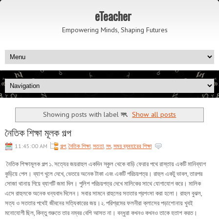
eTeacher
Empowering Minds, Shaping Futures
Showing posts with label
সৎ
.
Show all posts
নৈতিক শিক্ষা মূলক গল্প
11:45:00 AM
গল্প
,
নৈতিক শিক্ষা
,
সততা
,
সৎ
,
সময় ব্যবহারের শিক্ষা
নৈতিক শিক্ষামূলক গল্প ১. সত্যের জয়রাহুল একদিন স্কুল থেকে বাড়ি ফেরার পথে রাস্তায় একটি মানিব্যাগ
কুড়িয়ে পেল। ব্যাগ খুলে দেখে, ভেতরে অনেক টাকা এবং একটি পরিচয়পত্র। রাহুল একটু ভাবল, তারপর
সোজা থানায় গিয়ে ব্যাগটি জমা দিল। পুলিশ পরিচয়পত্র দেখে মালিকের সাথে যোগাযোগ করে। মালিক
এসে রাহুলকে অনেক ধন্যবাদ দিলেন। সবার সামনে রাহুলের সততার প্রশংসা করা হলো। রাহুল বুঝল,
সত্য ও সততার পথেই জীবনের সত্যিকারের জয়।২. পরিশ্রমের ফলনীরা ক্লাসের পড়াশোনায় খুবই
মনোযোগী ছিল, কিন্তু শুরুতে তার নম্বর বেশি আসত না। বন্ধুরা কখনও কখনও তাকে হতাশ করত।