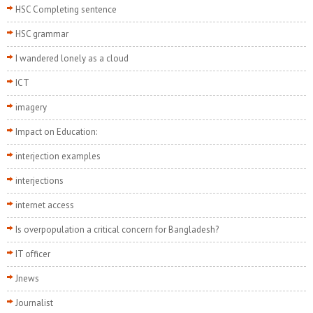
HSC Completing sentence
HSC grammar
I wandered lonely as a cloud
ICT
imagery
Impact on Education:
interjection examples
interjections
internet access
Is overpopulation a critical concern for Bangladesh?
IT officer
Jnews
Journalist