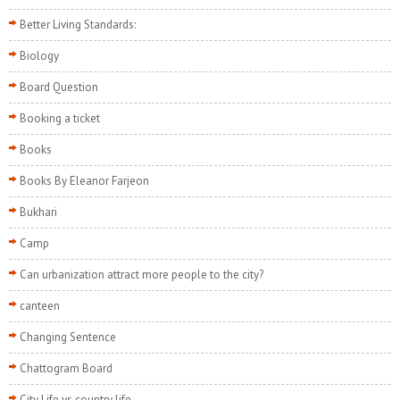
Better Living Standards:
Biology
Board Question
Booking a ticket
Books
Books By Eleanor Farjeon
Bukhari
Camp
Can urbanization attract more people to the city?
canteen
Changing Sentence
Chattogram Board
City Life vs country life