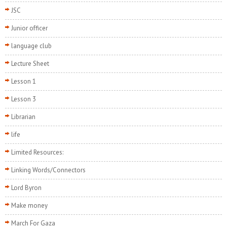
JSC
Junior officer
language club
Lecture Sheet
Lesson 1
Lesson 3
Librarian
life
Limited Resources:
Linking Words/Connectors
Lord Byron
Make money
March For Gaza