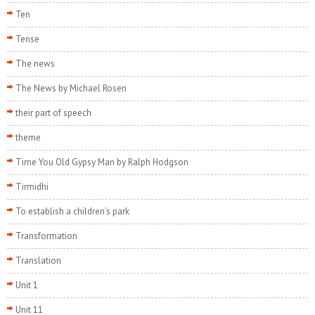
Ten
Tense
The news
The News by Michael Rosen
their part of speech
theme
Time You Old Gypsy Man by Ralph Hodgson
Tirmidhi
To establish a children's park
Transformation
Translation
Unit 1
Unit 11