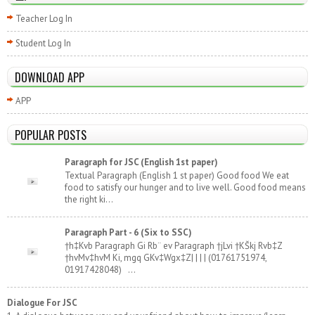
Teacher Log In
Student Log In
DOWNLOAD APP
APP
POPULAR POSTS
Paragraph for JSC (English 1st paper)
Textual Paragraph (English 1 st paper) Good food We eat
food to satisfy our hunger and to live well. Good food means
the right ki...
Paragraph Part - 6 (Six to SSC)
†h‡Kvb Paragraph Gi Rb¨ ev Paragraph †jLvi †KŠkj Rvb‡Z
†hvMv‡hvM Ki, mgq GKv‡Wgx‡Z| | | | (01761751974,
01917428048) ...
Dialogue For JSC