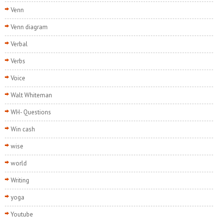
Venn
Venn diagram
Verbal
Verbs
Voice
Walt Whiteman
WH- Questions
Win cash
wise
world
Writing
yoga
Youtube