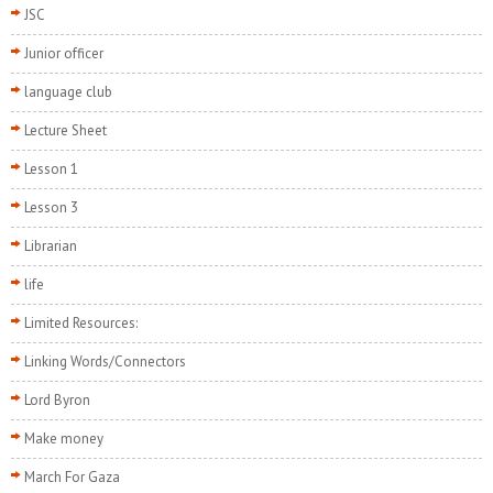
JSC
Junior officer
language club
Lecture Sheet
Lesson 1
Lesson 3
Librarian
life
Limited Resources:
Linking Words/Connectors
Lord Byron
Make money
March For Gaza