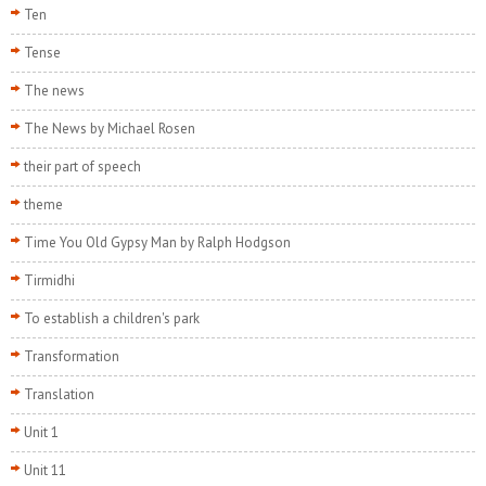
Ten
Tense
The news
The News by Michael Rosen
their part of speech
theme
Time You Old Gypsy Man by Ralph Hodgson
Tirmidhi
To establish a children's park
Transformation
Translation
Unit 1
Unit 11