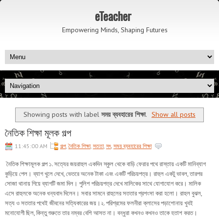
eTeacher
Empowering Minds, Shaping Futures
Showing posts with label
সময় ব্যবহারের শিক্ষা
.
Show all posts
নৈতিক শিক্ষা মূলক গল্প
11:45:00 AM
গল্প
,
নৈতিক শিক্ষা
,
সততা
,
সৎ
,
সময় ব্যবহারের শিক্ষা
নৈতিক শিক্ষামূলক গল্প ১. সত্যের জয়রাহুল একদিন স্কুল থেকে বাড়ি ফেরার পথে রাস্তায় একটি মানিব্যাগ
কুড়িয়ে পেল। ব্যাগ খুলে দেখে, ভেতরে অনেক টাকা এবং একটি পরিচয়পত্র। রাহুল একটু ভাবল, তারপর
সোজা থানায় গিয়ে ব্যাগটি জমা দিল। পুলিশ পরিচয়পত্র দেখে মালিকের সাথে যোগাযোগ করে। মালিক
এসে রাহুলকে অনেক ধন্যবাদ দিলেন। সবার সামনে রাহুলের সততার প্রশংসা করা হলো। রাহুল বুঝল,
সত্য ও সততার পথেই জীবনের সত্যিকারের জয়।২. পরিশ্রমের ফলনীরা ক্লাসের পড়াশোনায় খুবই
মনোযোগী ছিল, কিন্তু শুরুতে তার নম্বর বেশি আসত না। বন্ধুরা কখনও কখনও তাকে হতাশ করত।