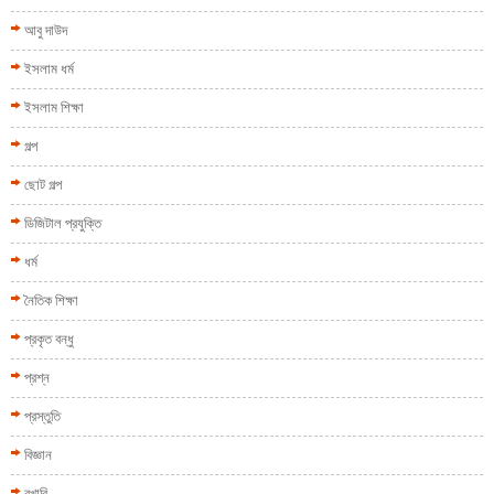
আবু দাউদ
ইসলাম ধর্ম
ইসলাম শিক্ষা
গল্প
ছোট গল্প
ডিজিটাল প্রযুক্তি
ধর্ম
নৈতিক শিক্ষা
প্রকৃত বন্ধু
প্রশ্ন
প্রস্তুতি
বিজ্ঞান
বুখারি