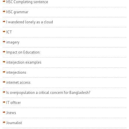
HSC Completing sentence
HSC grammar
I wandered lonely as a cloud
ICT
imagery
Impact on Education:
interjection examples
interjections
internet access
Is overpopulation a critical concern for Bangladesh?
IT officer
Jnews
Journalist