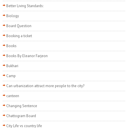
Better Living Standards:
Biology
Board Question
Booking a ticket
Books
Books By Eleanor Farjeon
Bukhari
Camp
Can urbanization attract more people to the city?
canteen
Changing Sentence
Chattogram Board
City Life vs country life