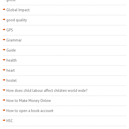
Global Impact:
good quality
GPS
Grammar
Guide
health
heart
hostel
How does child labour affect children world wide?
How to Make Money Online
How to open a book account
HSC