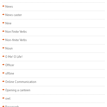
News
News caster
Nine
Non Finite Verbs
Non-finite Verbs
Noun
O Me! O Life!
Officer
offline
Online Communication
Opening a canteen
owl
Paragraph