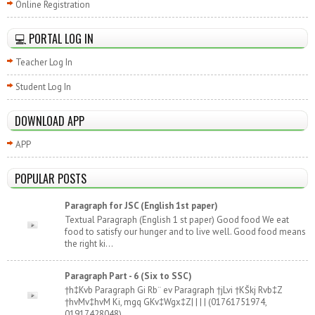
Online Registration
💻 PORTAL LOG IN
Teacher Log In
Student Log In
DOWNLOAD APP
APP
POPULAR POSTS
Paragraph for JSC (English 1st paper)
Textual Paragraph (English 1 st paper) Good food We eat
food to satisfy our hunger and to live well. Good food means
the right ki...
Paragraph Part - 6 (Six to SSC)
†h‡Kvb Paragraph Gi Rb¨ ev Paragraph †jLvi †KŠkj Rvb‡Z
†hvMv‡hvM Ki, mgq GKv‡Wgx‡Z| | | | (01761751974,
01917428048) ...