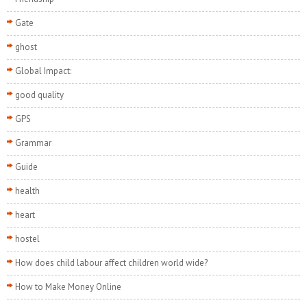
Gate
ghost
Global Impact:
good quality
GPS
Grammar
Guide
health
heart
hostel
How does child labour affect children world wide?
How to Make Money Online