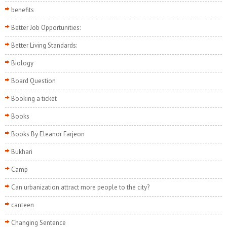
benefits
Better Job Opportunities:
Better Living Standards:
Biology
Board Question
Booking a ticket
Books
Books By Eleanor Farjeon
Bukhari
Camp
Can urbanization attract more people to the city?
canteen
Changing Sentence