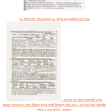
খুব শীঘ্রই JSC গণিত সাজেশন্স এর উত্তর পত্র প্রকাশিত হতে যাচ্ছে
। আপনারা যারা গণিত সাজেশন্সটি সংগ্রহ
করেছেন আপনাদের ই-মেইল ঠিকায়ান উত্তর পত্রটি বিনামূল্যে পৌছে যাবে। চোখ রাখুন সময় একাডেমীর
পেইজে ও ওয়েব সাইটে। ধন্যবাদ।