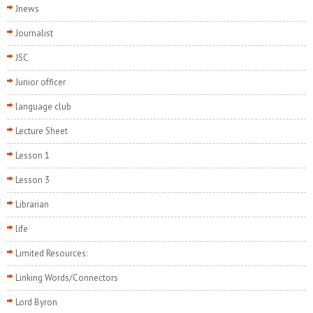
Jnews
Journalist
JSC
Junior officer
language club
Lecture Sheet
Lesson 1
Lesson 3
Librarian
life
Limited Resources:
Linking Words/Connectors
Lord Byron