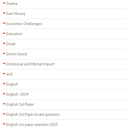
Drama
Earn Money
Economic Challenges:
Education
Email
Emma Guest
Emotional and Mental Impact:
end
English
English -2024
English 1st Paper
English 1st Paper board question
English 1st paper question 2025