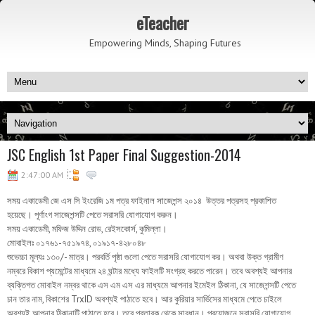
eTeacher
Empowering Minds, Shaping Futures
JSC English 1st Paper Final Suggestion-2014
2:47:00 AM
সময় একাডেমী জে এস সি ইংরেজি ১ম পত্র ফাইনাল সাজেশন্স ২০১৪ উত্তর পত্রসহ প্রকাশিত
হয়েছে। পূর্ণাংগ সাজেশন্সটি পেতে সরাসরি যোগাযোগ করুন।
সময় একাডেমী, মফিজ উদ্দিন রোড, রেইসকোর্স, কুমিল্লা।
মোবাইলঃ ০১৭৬১-৭৫১৯৭৪, ০১৯১৭-৪২৮০৪৮
শুভেচ্চা মূল্যঃ ১৩০/- মাত্র। পরবর্
তি পৃষ্ঠা গুলো পেতে সরাসরি যোগাযোগ কর। অথবা উক্ত গ্রামীণ
নম্বরে বিকাশ প্যমেন্টের মাধ্যমে ২৪ ঘন্টার মধ্যে ফাইলটি সংগ্রহ করতে পারেন। তবে অবশ্যই আপনার
ব্যক্তিগত মোবাইল নম্বর থাকে এস এম এস এর মাধ্যমে আপনার ইমেইল ঠিকানা, যে সাজেশন্সটি পেতে
চান তার নাম, বিকাশের TrxID অবশ্যই পাঠাতে হবে। আর কুরিয়ার সার্ভিসের মাধ্যমে পেতে চাইলে
অবশ্যই আপনার ঠিকানাটি পাঠাতে হবে। তবে প্রতারক থেকে সাবধান। প্রয়োজনে সরাসরি যোগাযোগ