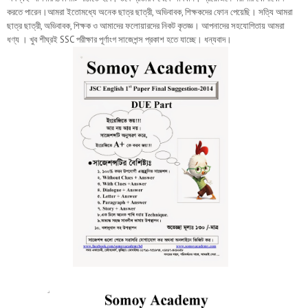
করতে পারেন।আমরা ইতোমধ্যে অনেক ছাত্র ছাত্রী, অভিবাবক, শিক্ষকদের ফোন পেয়েছি। সত্যি আমরা
ছাত্র ছাত্রী, অভিবাবক, শিক্ষক ও আমাদের ফলোয়ারদের নিকট কৃতজ্ঞ। আপনাদের সহযোগিতায় আমরা
ধণ্য । খুব শীঘ্রই SSC পরীক্ষার পূর্ণাংগ সাজেশন্স প্রকাশ হতে যাচ্ছে। ধন্যবাদ।